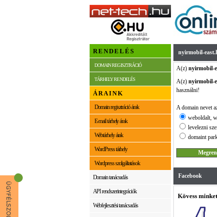
RENDELÉS
nyirmobil-east.
DOMAIN REGISZTRÁCIÓ
A(z)
nyirmobil-e
TÁRHELY RENDELÉS
A(z)
nyirmobil-e
használni!
ÁRAINK
Domain regisztráció árak
A domain nevet az
weboldalt, w
E-mail tárhely árak
levelezni sze
Webtárhely árak
domaint park
WordPress tárhely
Wordpress szolgáltatások
Facebook
Domain tanácsadás
API rendszerintegrációk
Kövess minket
Webfejlesztési tanácsadás