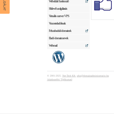
Weboldal-Szerkesztő
Hírlevél szolgáltatás
Virtuális szerver VPS
Viszonteladóknak
Felszabaduló domainek
Eladó domain nevek
Webmail
© 2001-2025.
Net-Tech Kft.
ufsz@domainadminisztracio.hu
Adatkezelési Tájékoztató