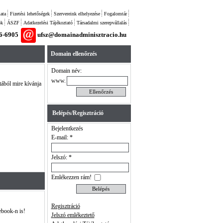
ata
Fizetési lehetőségek
Szervereink elhelyezése
Fogalomtár
ok
ÁSZF
Adatkezelési Tájékoztató
Társadalmi szerepvállalás
26-6905
ufsz@domainadminisztracio.hu
Domain ellenőrzés
Domain név:
www.
tából mire kívánja
Belépés/Regisztráció
Bejelentkezés
E-mail: *
Jelszó: *
Emlékezzen rám!
Regisztráció
ebook-n is!
Jelszó emlékeztető