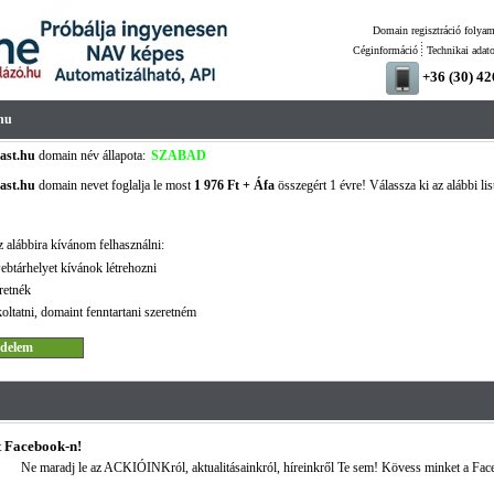
Domain regisztráció folyam
Céginformáció
Technikai adat
+36 (30) 4
hu
ast.hu
domain név állapota:
SZABAD
ast.hu
domain nevet foglalja le most
1 976 Ft + Áfa
összegért 1 évre! Válassza ki az alábbi lis
 alábbira kívánom felhasználni:
ebtárhelyet kívánok létrehozni
retnék
oltatni, domaint fenntartani szeretném
 Facebook-n!
Ne maradj le az ACKIÓINKról, aktualitásainkról, híreinkről Te sem! Kövess minket a Fac