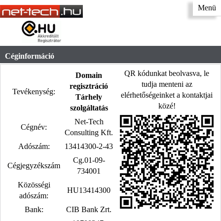
Menü
Céginformáció
QR kódunkat beolvasva, le
Domain
tudja menteni az
regisztráció
Tevékenység:
elérhetőségeinket a kontaktjai
Tárhely
közé!
szolgáltatás
Net-Tech
Cégnév:
Consulting Kft.
Adószám:
13414300-2-43
Cg.01-09-
Cégjegyzékszám
734001
Közösségi
HU13414300
adószám:
Bank:
CIB Bank Zrt.