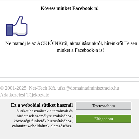
Kövess minket Facebook-n!
Ne maradj le az ACKIÓINKról, aktualitásainkról, híreinkről Te se
minket a Facebook-n is!
© 2001-2025.
Net-Tech Kft.
ufsz@domainadminisztracio.hu
Adatkezelési Tájékoztató
Ez a weboldal sütiket használ
Sütiket használunk a tartalmak és
hirdetések személyre szabásához,
közösségi funkciók biztosításához,
valamint weboldalunk elemzéséhez.