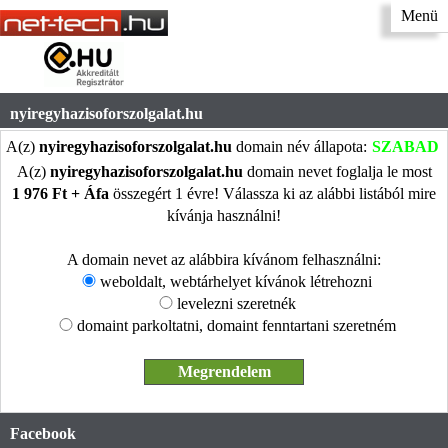
Menü
nyiregyhazisoforszolgalat.hu
A(z)
nyiregyhazisoforszolgalat.hu
domain név állapota:
SZABAD
A(z)
nyiregyhazisoforszolgalat.hu
domain nevet foglalja le most
1 976 Ft + Áfa
összegért 1 évre! Válassza ki az alábbi listából mire
kívánja használni!
A domain nevet az alábbira kívánom felhasználni:
weboldalt, webtárhelyet kívánok létrehozni
levelezni szeretnék
domaint parkoltatni, domaint fenntartani szeretném
Facebook