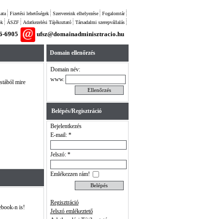
ata
Fizetési lehetőségek
Szervereink elhelyezése
Fogalomtár
ok
ÁSZF
Adatkezelési Tájékoztató
Társadalmi szerepvállalás
26-6905
ufsz@domainadminisztracio.hu
Domain ellenőrzés
Domain név:
www.
istából mire
Belépés/Regisztráció
Bejelentkezés
E-mail: *
Jelszó: *
Emlékezzen rám!
Regisztráció
ebook-n is!
Jelszó emlékeztető