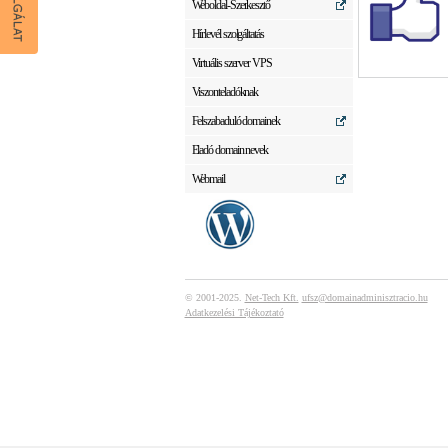
Weboldal-Szerkesztő
Hírlevél szolgáltatás
Virtuális szerver VPS
Viszonteladóknak
Felszabaduló domainek
Eladó domain nevek
Webmail
© 2001-2025.
Net-Tech Kft.
ufsz@domainadminisztracio.hu
Adatkezelési Tájékoztató