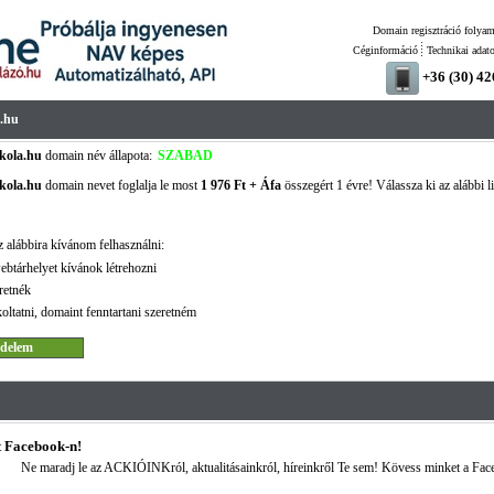
Domain regisztráció folyam
Céginformáció
Technikai adat
+36 (30) 4
a.hu
kola.hu
domain név állapota:
SZABAD
kola.hu
domain nevet foglalja le most
1 976 Ft + Áfa
összegért 1 évre! Válassza ki az alábbi l
!
 alábbira kívánom felhasználni:
ebtárhelyet kívánok létrehozni
retnék
oltatni, domaint fenntartani szeretném
 Facebook-n!
Ne maradj le az ACKIÓINKról, aktualitásainkról, híreinkről Te sem! Kövess minket a Fac