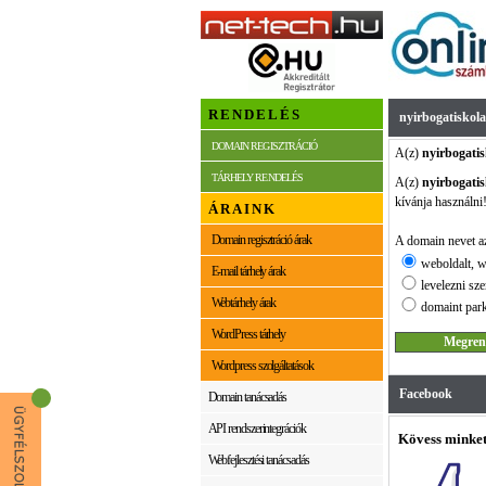
RENDELÉS
nyirbogatiskol
DOMAIN REGISZTRÁCIÓ
A(z)
nyirbogatis
TÁRHELY RENDELÉS
A(z)
nyirbogatis
kívánja használni
ÁRAINK
Domain regisztráció árak
A domain nevet az
weboldalt, w
E-mail tárhely árak
levelezni sze
Webtárhely árak
domaint park
WordPress tárhely
Wordpress szolgáltatások
Facebook
Domain tanácsadás
API rendszerintegrációk
Kövess minket
Webfejlesztési tanácsadás