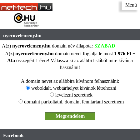
Menü
nyerovelemeny.hu
A(z)
nyerovelemeny.hu
domain név állapota:
SZABAD
A(z)
nyerovelemeny.hu
domain nevet foglalja le most
1 976 Ft +
Áfa
összegért 1 évre! Válassza ki az alábbi listából mire kívánja
használni!
A domain nevet az alábbira kívánom felhasználni:
weboldalt, webtárhelyet kívánok létrehozni
levelezni szeretnék
domaint parkoltatni, domaint fenntartani szeretném
Facebook