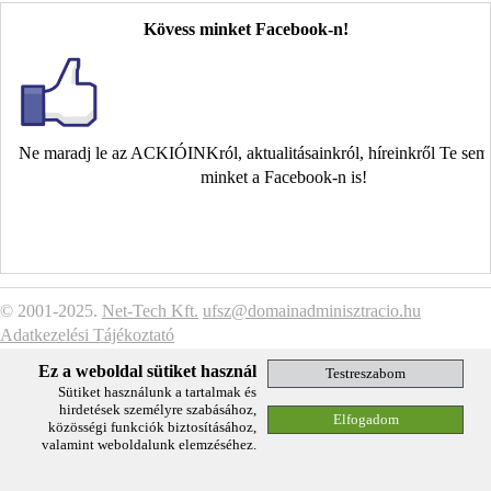
Kövess minket Facebook-n!
Ne maradj le az ACKIÓINKról, aktualitásainkról, híreinkről Te se
minket a Facebook-n is!
© 2001-2025.
Net-Tech Kft.
ufsz@domainadminisztracio.hu
Adatkezelési Tájékoztató
Ez a weboldal sütiket használ
Sütiket használunk a tartalmak és
hirdetések személyre szabásához,
közösségi funkciók biztosításához,
valamint weboldalunk elemzéséhez.