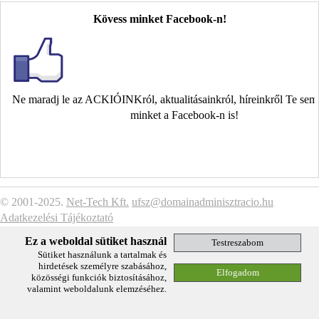
Kövess minket Facebook-n!
Ne maradj le az ACKIÓINKról, aktualitásainkról, híreinkről Te se
minket a Facebook-n is!
© 2001-2025.
Net-Tech Kft.
ufsz@domainadminisztracio.hu
Adatkezelési Tájékoztató
Ez a weboldal sütiket használ
Sütiket használunk a tartalmak és
hirdetések személyre szabásához,
közösségi funkciók biztosításához,
valamint weboldalunk elemzéséhez.