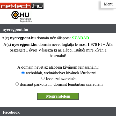
Menü
nyeregpont.hu
A(z)
nyeregpont.hu
domain név állapota:
SZABAD
A(z)
nyeregpont.hu
domain nevet foglalja le most
1 976 Ft + Áfa
összegért 1 évre! Válassza ki az alábbi listából mire kívánja
használni!
A domain nevet az alábbira kívánom felhasználni:
weboldalt, webtárhelyet kívánok létrehozni
levelezni szeretnék
domaint parkoltatni, domaint fenntartani szeretném
Facebook