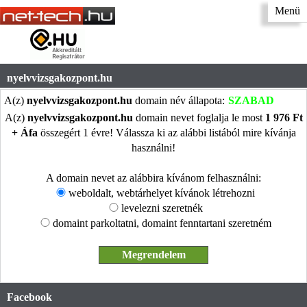
Menü
nyelvvizsgakozpont.hu
A(z)
nyelvvizsgakozpont.hu
domain név állapota:
SZABAD
A(z)
nyelvvizsgakozpont.hu
domain nevet foglalja le most
1 976 Ft
+ Áfa
összegért 1 évre! Válassza ki az alábbi listából mire kívánja
használni!
A domain nevet az alábbira kívánom felhasználni:
weboldalt, webtárhelyet kívánok létrehozni
levelezni szeretnék
domaint parkoltatni, domaint fenntartani szeretném
Facebook