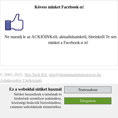
Kövess minket Facebook-n!
Ne maradj le az ACKIÓINKról, aktualitásainkról, híreinkről Te se
minket a Facebook-n is!
© 2001-2025.
Net-Tech Kft.
ufsz@domainadminisztracio.hu
Adatkezelési Tájékoztató
Ez a weboldal sütiket használ
Sütiket használunk a tartalmak és
hirdetések személyre szabásához,
közösségi funkciók biztosításához,
valamint weboldalunk elemzéséhez.