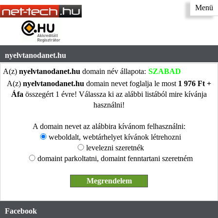
Menü
nyelvtanodanet.hu
A(z)
nyelvtanodanet.hu
domain név állapota:
SZABAD
A(z)
nyelvtanodanet.hu
domain nevet foglalja le most
1 976 Ft +
Áfa
összegért 1 évre! Válassza ki az alábbi listából mire kívánja
használni!
A domain nevet az alábbira kívánom felhasználni:
weboldalt, webtárhelyet kívánok létrehozni
levelezni szeretnék
domaint parkoltatni, domaint fenntartani szeretném
Facebook