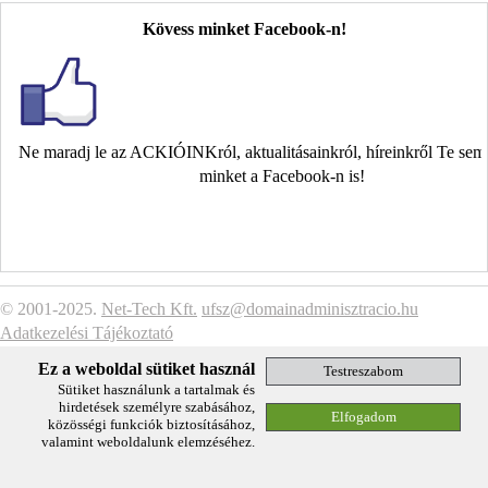
Kövess minket Facebook-n!
Ne maradj le az ACKIÓINKról, aktualitásainkról, híreinkről Te se
minket a Facebook-n is!
© 2001-2025.
Net-Tech Kft.
ufsz@domainadminisztracio.hu
Adatkezelési Tájékoztató
Ez a weboldal sütiket használ
Sütiket használunk a tartalmak és
hirdetések személyre szabásához,
közösségi funkciók biztosításához,
valamint weboldalunk elemzéséhez.