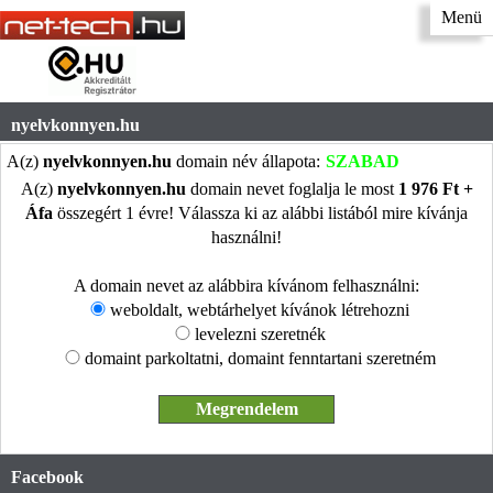
Menü
nyelvkonnyen.hu
A(z)
nyelvkonnyen.hu
domain név állapota:
SZABAD
A(z)
nyelvkonnyen.hu
domain nevet foglalja le most
1 976 Ft +
Áfa
összegért 1 évre! Válassza ki az alábbi listából mire kívánja
használni!
A domain nevet az alábbira kívánom felhasználni:
weboldalt, webtárhelyet kívánok létrehozni
levelezni szeretnék
domaint parkoltatni, domaint fenntartani szeretném
Facebook