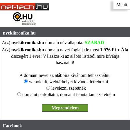
Menü
nyekikronika.hu
A(z)
nyekikronika.hu
domain név állapota:
SZABAD
A(z)
nyekikronika.hu
domain nevet foglalja le most
1 976 Ft + Áfa
összegért 1 évre! Válassza ki az alábbi listából mire kívánja
használni!
A domain nevet az alábbira kívánom felhasználni:
weboldalt, webtárhelyet kívánok létrehozni
levelezni szeretnék
domaint parkoltatni, domaint fenntartani szeretném
Facebook