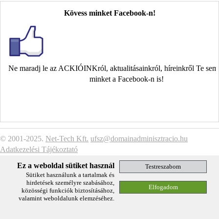
Kövess minket Facebook-n!
Ne maradj le az ACKIÓINKról, aktualitásainkról, híreinkről Te se
minket a Facebook-n is!
© 2001-2025.
Net-Tech Kft.
ufsz@domainadminisztracio.hu
Adatkezelési Tájékoztató
Ez a weboldal sütiket használ
Sütiket használunk a tartalmak és
hirdetések személyre szabásához,
közösségi funkciók biztosításához,
valamint weboldalunk elemzéséhez.