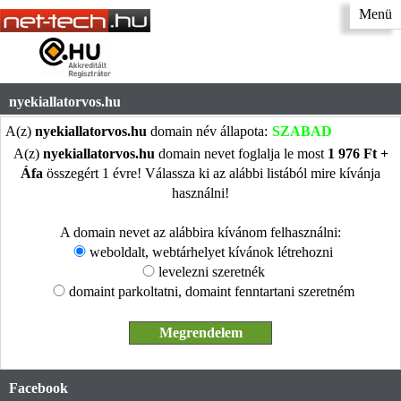
Menü
nyekiallatorvos.hu
A(z)
nyekiallatorvos.hu
domain név állapota:
SZABAD
A(z)
nyekiallatorvos.hu
domain nevet foglalja le most
1 976 Ft +
Áfa
összegért 1 évre! Válassza ki az alábbi listából mire kívánja
használni!
A domain nevet az alábbira kívánom felhasználni:
weboldalt, webtárhelyet kívánok létrehozni
levelezni szeretnék
domaint parkoltatni, domaint fenntartani szeretném
Facebook