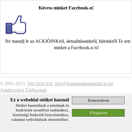
Kövess minket Facebook-n!
Ne maradj le az ACKIÓINKról, aktualitásainkról, híreinkről Te se
minket a Facebook-n is!
© 2001-2025.
Net-Tech Kft.
ufsz@domainadminisztracio.hu
Adatkezelési Tájékoztató
Ez a weboldal sütiket használ
Sütiket használunk a tartalmak és
hirdetések személyre szabásához,
közösségi funkciók biztosításához,
valamint weboldalunk elemzéséhez.