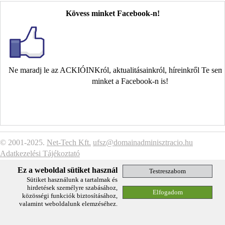
Kövess minket Facebook-n!
Ne maradj le az ACKIÓINKról, aktualitásainkról, híreinkről Te se
minket a Facebook-n is!
© 2001-2025.
Net-Tech Kft.
ufsz@domainadminisztracio.hu
Adatkezelési Tájékoztató
Ez a weboldal sütiket használ
Sütiket használunk a tartalmak és
hirdetések személyre szabásához,
közösségi funkciók biztosításához,
valamint weboldalunk elemzéséhez.