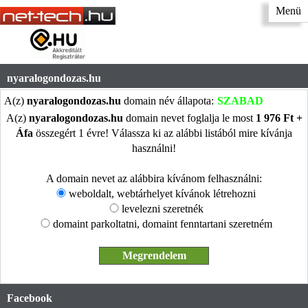
Menü
nyaralogondozas.hu
A(z)
nyaralogondozas.hu
domain név állapota:
SZABAD
A(z)
nyaralogondozas.hu
domain nevet foglalja le most
1 976 Ft +
Áfa
összegért 1 évre! Válassza ki az alábbi listából mire kívánja
használni!
A domain nevet az alábbira kívánom felhasználni:
weboldalt, webtárhelyet kívánok létrehozni
levelezni szeretnék
domaint parkoltatni, domaint fenntartani szeretném
Facebook