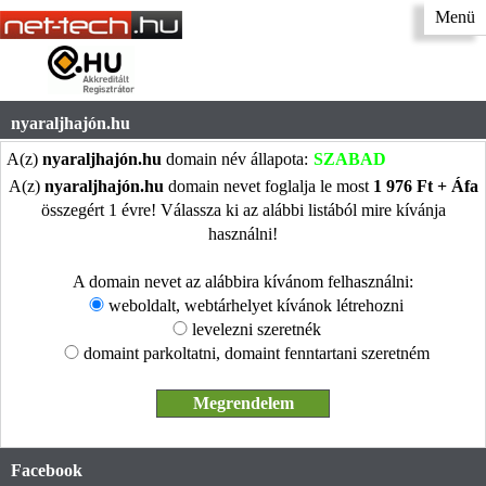
Menü
nyaraljhajón.hu
A(z)
nyaraljhajón.hu
domain név állapota:
SZABAD
A(z)
nyaraljhajón.hu
domain nevet foglalja le most
1 976 Ft + Áfa
összegért 1 évre! Válassza ki az alábbi listából mire kívánja
használni!
A domain nevet az alábbira kívánom felhasználni:
weboldalt, webtárhelyet kívánok létrehozni
levelezni szeretnék
domaint parkoltatni, domaint fenntartani szeretném
Facebook