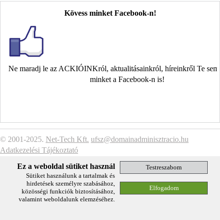
Kövess minket Facebook-n!
Ne maradj le az ACKIÓINKról, aktualitásainkról, híreinkről Te se
minket a Facebook-n is!
© 2001-2025.
Net-Tech Kft.
ufsz@domainadminisztracio.hu
Adatkezelési Tájékoztató
Ez a weboldal sütiket használ
Sütiket használunk a tartalmak és
hirdetések személyre szabásához,
közösségi funkciók biztosításához,
valamint weboldalunk elemzéséhez.