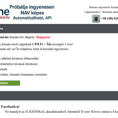
Domain regisztráció folyam
Céginformáció
Technikai adat
+36 (30) 4
.hu
thon.hu
domain név állapota:
Bejegyzett
g domain nevét cégünknél
1 976 Ft + Áfa
összegért 1 évre!
ain név az Ön tulajdona, kérje át hozzánk ingyenesen.
 alábbira kívánom felhasználni:
ebtárhelyet kívánok létrehozni
retnék
oltatni, domaint fenntartani szeretném
 Facebook-n!
Ne maradj le az ACKIÓINKról, aktualitásainkról, híreinkről Te sem! Kövess minket a Fac