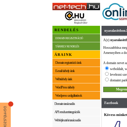
RENDELÉS
nyaralasitthon
DOMAIN REGISZTRÁCIÓ
A(z)
nyaralasit
TÁRHELY RENDELÉS
Hosszabbítsa me
Amennyiben a dom
ÁRAINK
Domain regisztráció árak
A domain nevet az
weboldalt, w
E-mail tárhely árak
levelezni sze
Webtárhely árak
domaint park
WordPress tárhely
Wordpress szolgáltatások
Facebook
Domain tanácsadás
API rendszerintegrációk
Kövess minket
Webfejlesztési tanácsadás