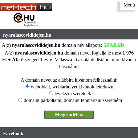
Menü
nyaralascovididejen.hu
A(z)
nyaralascovididejen.hu
domain név állapota:
SZABAD
A(z)
nyaralascovididejen.hu
domain nevet foglalja le most
1 976
Ft + Áfa
összegért 1 évre! Válassza ki az alábbi listából mire kívánja
használni!
A domain nevet az alábbira kívánom felhasználni:
weboldalt, webtárhelyet kívánok létrehozni
levelezni szeretnék
domaint parkoltatni, domaint fenntartani szeretném
Facebook