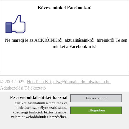
Kövess minket Facebook-n!
Ne maradj le az ACKIÓINKról, aktualitásainkról, híreinkről Te se
minket a Facebook-n is!
© 2001-2025.
Net-Tech Kft.
ufsz@domainadminisztracio.hu
Adatkezelési Tájékoztató
Ez a weboldal sütiket használ
Sütiket használunk a tartalmak és
hirdetések személyre szabásához,
közösségi funkciók biztosításához,
valamint weboldalunk elemzéséhez.