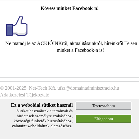
Kövess minket Facebook-n!
Ne maradj le az ACKIÓINKról, aktualitásainkról, híreinkről Te se
minket a Facebook-n is!
© 2001-2025.
Net-Tech Kft.
ufsz@domainadminisztracio.hu
Adatkezelési Tájékoztató
Ez a weboldal sütiket használ
Sütiket használunk a tartalmak és
hirdetések személyre szabásához,
közösségi funkciók biztosításához,
valamint weboldalunk elemzéséhez.