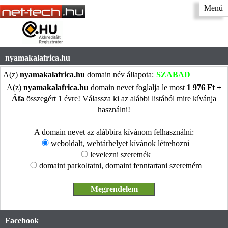
Menü
nyamakalafrica.hu
A(z)
nyamakalafrica.hu
domain név állapota:
SZABAD
A(z)
nyamakalafrica.hu
domain nevet foglalja le most
1 976 Ft +
Áfa
összegért 1 évre! Válassza ki az alábbi listából mire kívánja
használni!
A domain nevet az alábbira kívánom felhasználni:
weboldalt, webtárhelyet kívánok létrehozni
levelezni szeretnék
domaint parkoltatni, domaint fenntartani szeretném
Facebook