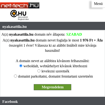
Menü
nyakasattila.hu
A(z)
nyakasattila.hu
domain név állapota:
SZABAD
A(z)
nyakasattila.hu
domain nevet foglalja le most
1 976 Ft + Áfa
összegért 1 évre! Válassza ki az alábbi listából mire kívánja
használni!
A domain nevet az alábbira kívánom felhasználni:
weboldalt, webtárhelyet kívánok létrehozni
levelezni szeretnék
domaint parkoltatni, domaint fenntartani szeretném
Facebook