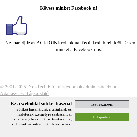
Kövess minket Facebook-n!
Ne maradj le az ACKIÓINKról, aktualitásainkról, híreinkről Te se
minket a Facebook-n is!
© 2001-2025.
Net-Tech Kft.
ufsz@domainadminisztracio.hu
Adatkezelési Tájékoztató
Ez a weboldal sütiket használ
Sütiket használunk a tartalmak és
hirdetések személyre szabásához,
közösségi funkciók biztosításához,
valamint weboldalunk elemzéséhez.