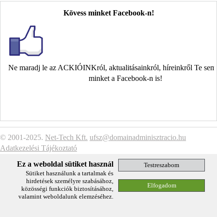
Kövess minket Facebook-n!
Ne maradj le az ACKIÓINKról, aktualitásainkról, híreinkről Te se
minket a Facebook-n is!
© 2001-2025.
Net-Tech Kft.
ufsz@domainadminisztracio.hu
Adatkezelési Tájékoztató
Ez a weboldal sütiket használ
Sütiket használunk a tartalmak és
hirdetések személyre szabásához,
közösségi funkciók biztosításához,
valamint weboldalunk elemzéséhez.