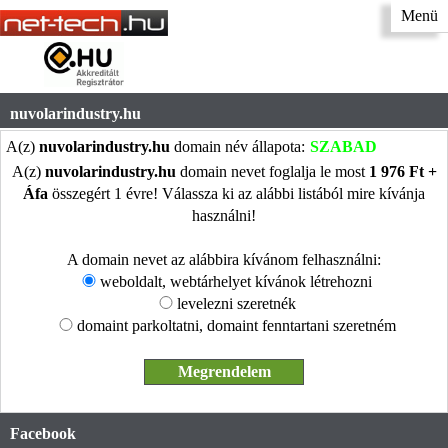
Menü
nuvolarindustry.hu
A(z)
nuvolarindustry.hu
domain név állapota:
SZABAD
A(z)
nuvolarindustry.hu
domain nevet foglalja le most
1 976 Ft +
Áfa
összegért 1 évre! Válassza ki az alábbi listából mire kívánja
használni!
A domain nevet az alábbira kívánom felhasználni:
weboldalt, webtárhelyet kívánok létrehozni
levelezni szeretnék
domaint parkoltatni, domaint fenntartani szeretném
Facebook