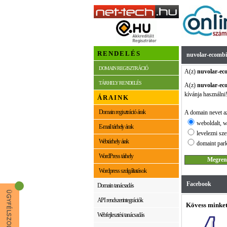
RENDELÉS
nuvolar-ecombi
DOMAIN REGISZTRÁCIÓ
A(z)
nuvolar-ec
TÁRHELY RENDELÉS
A(z)
nuvolar-ec
kívánja használni
ÁRAINK
Domain regisztráció árak
A domain nevet az
weboldalt, w
E-mail tárhely árak
levelezni sze
Webtárhely árak
domaint park
WordPress tárhely
Wordpress szolgáltatások
Facebook
Domain tanácsadás
API rendszerintegrációk
Kövess minket
Webfejlesztési tanácsadás