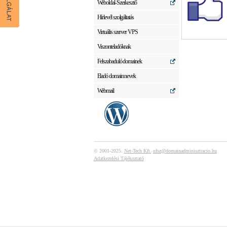
Weboldal-Szerkesztő
Hírlevél szolgáltatás
Virtuális szerver VPS
Viszonteladóknak
Felszabaduló domainek
Eladó domain nevek
Webmail
© 2001-2025.
Net-Tech Kft.
ufsz@domainadminisztracio.hu
Adatkezelési Tájékoztató