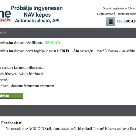
Domain regisztráció folyam
Céginformáció
Technikai adat
+36 (30) 4
s.hu
ombis.hu
domain név állapota:
SZABAD
ombis.hu
domain nevet foglalja le most
1 976 Ft + Áfa
összegért 1 évre! Válassza ki az alábbi 
!
 alábbira kívánom felhasználni:
ebtárhelyet kívánok létrehozni
retnék
oltatni, domaint fenntartani szeretném
 Facebook-n!
Ne maradj le az ACKIÓINKról, aktualitásainkról, híreinkről Te sem! Kövess minket a Fac