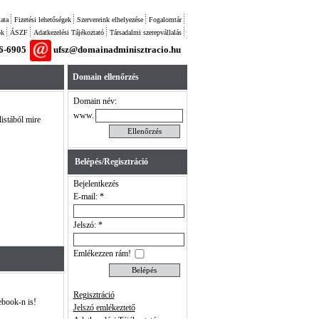
ata
Fizetési lehetőségek
Szervereink elhelyezése
Fogalomtár
ok
ÁSZF
Adatkezelési Tájékoztató
Társadalmi szerepvállalás
26-6905
ufsz@domainadminisztracio.hu
Domain ellenőrzés
Domain név:
www.
listából mire
Belépés/Regisztráció
Bejelentkezés
E-mail: *
Jelszó: *
Emlékezzen rám!
Regisztráció
ebook-n is!
Jelszó emlékeztető