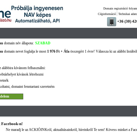
Domain regisztráció folyam
Céginformáció
Technikai adat
+36 (30) 4
hu
domain név állapota:
SZABAD
hu
domain nevet foglalja le most
1 976 Ft + Áfa
összegért 1 évre! Válassza ki az alábbi listábó
 alábbira kívánom felhasználni:
ebtárhelyet kívánok létrehozni
retnék
oltatni, domaint fenntartani szeretném
 Facebook-n!
Ne maradj le az ACKIÓINKról, aktualitásainkról, híreinkről Te sem! Kövess minket a Fac