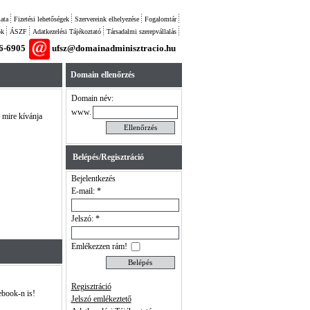
ata
Fizetési lehetőségek
Szervereink elhelyezése
Fogalomtár
ok
ÁSZF
Adatkezelési Tájékoztató
Társadalmi szerepvállalás
26-6905
ufsz@domainadminisztracio.hu
Domain ellenőrzés
Domain név:
www.
l mire kívánja
Belépés/Regisztráció
Bejelentkezés
E-mail: *
Jelszó: *
Emlékezzen rám!
Regisztráció
ebook-n is!
Jelszó emlékeztető