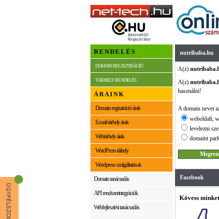
RENDELÉS
nutribaba.hu
DOMAIN REGISZTRÁCIÓ
A(z)
nutribaba.
TÁRHELY RENDELÉS
A(z)
nutribaba.
használni!
ÁRAINK
Domain regisztráció árak
A domain nevet az
weboldalt, w
E-mail tárhely árak
levelezni sze
Webtárhely árak
domaint park
WordPress tárhely
Wordpress szolgáltatások
Facebook
Domain tanácsadás
API rendszerintegrációk
Kövess minket
Webfejlesztési tanácsadás