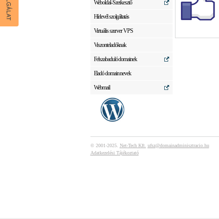
Weboldal-Szerkesztő
Hírlevél szolgáltatás
Virtuális szerver VPS
Viszonteladóknak
Felszabaduló domainek
Eladó domain nevek
Webmail
© 2001-2025.
Net-Tech Kft.
ufsz@domainadminisztracio.hu
Adatkezelési Tájékoztató