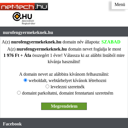
Menü
nurofengyermekeknek.hu
A(z)
nurofengyermekeknek.hu
domain név állapota:
SZABAD
A(z)
nurofengyermekeknek.hu
domain nevet foglalja le most
1 976 Ft + Áfa
összegért 1 évre! Válassza ki az alábbi listából mire
kívánja használni!
A domain nevet az alábbira kívánom felhasználni:
weboldalt, webtárhelyet kívánok létrehozni
levelezni szeretnék
domaint parkoltatni, domaint fenntartani szeretném
Facebook