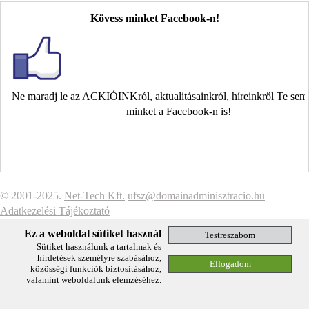
Kövess minket Facebook-n!
Ne maradj le az ACKIÓINKról, aktualitásainkról, híreinkről Te se
minket a Facebook-n is!
© 2001-2025.
Net-Tech Kft.
ufsz@domainadminisztracio.hu
Adatkezelési Tájékoztató
Ez a weboldal sütiket használ
Sütiket használunk a tartalmak és
hirdetések személyre szabásához,
közösségi funkciók biztosításához,
valamint weboldalunk elemzéséhez.