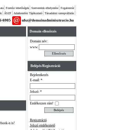
ata
Fizetési lehetőségek
Szervereink elhelyezése
Fogalomtár
ok
ÁSZF
Adatkezelési Tájékoztató
Társadalmi szerepvállalás
26-6905
ufsz@domainadminisztracio.hu
Domain ellenőrzés
Domain név:
www.
Belépés/Regisztráció
Bejelentkezés
E-mail: *
Jelszó: *
Emlékezzen rám!
Regisztráció
ebook-n is!
Jelszó emlékeztető