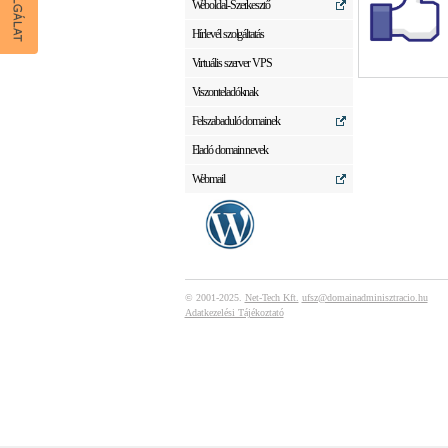
Weboldal-Szerkesztő
Hírlevél szolgáltatás
Virtuális szerver VPS
Viszonteladóknak
Felszabaduló domainek
Eladó domain nevek
Webmail
© 2001-2025.
Net-Tech Kft.
ufsz@domainadminisztracio.hu
Adatkezelési Tájékoztató