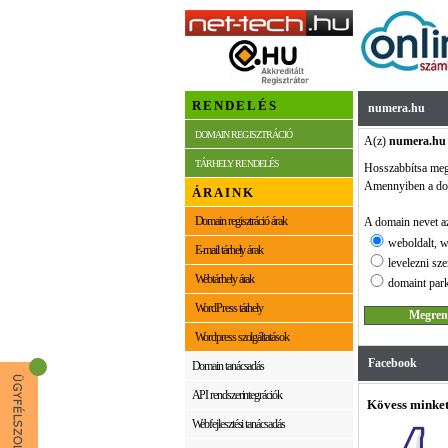
RENDELÉS
numera.hu
DOMAIN REGISZTRÁCIÓ
A(z)
numera.hu
TÁRHELY RENDELÉS
Hosszabbítsa me
Amennyiben a dom
ÁRAINK
Domain regisztráció árak
A domain nevet az
weboldalt, w
E-mail tárhely árak
levelezni sze
Webtárhely árak
domaint park
WordPress tárhely
Wordpress szolgáltatások
Facebook
Domain tanácsadás
API rendszerintegrációk
Kövess minket
Webfejlesztési tanácsadás