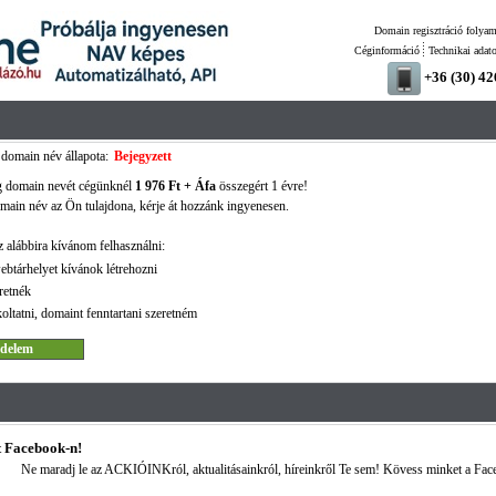
Domain regisztráció folyam
Céginformáció
Technikai adat
+36 (30) 4
domain név állapota:
Bejegyzett
g domain nevét cégünknél
1 976 Ft + Áfa
összegért 1 évre!
ain név az Ön tulajdona, kérje át hozzánk ingyenesen.
 alábbira kívánom felhasználni:
ebtárhelyet kívánok létrehozni
retnék
oltatni, domaint fenntartani szeretném
 Facebook-n!
Ne maradj le az ACKIÓINKról, aktualitásainkról, híreinkről Te sem! Kövess minket a Fac