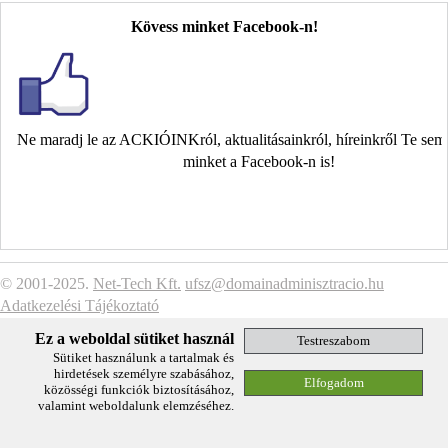
Kövess minket Facebook-n!
Ne maradj le az ACKIÓINKról, aktualitásainkról, híreinkről Te se
minket a Facebook-n is!
© 2001-2025.
Net-Tech Kft.
ufsz@domainadminisztracio.hu
Adatkezelési Tájékoztató
Ez a weboldal sütiket használ
Sütiket használunk a tartalmak és
hirdetések személyre szabásához,
közösségi funkciók biztosításához,
valamint weboldalunk elemzéséhez.