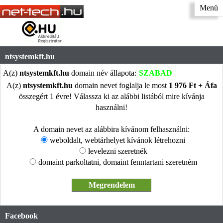
Menü
ntsystemkft.hu
A(z)
ntsystemkft.hu
domain név állapota:
SZABAD
A(z)
ntsystemkft.hu
domain nevet foglalja le most
1 976 Ft + Áfa
összegért 1 évre! Válassza ki az alábbi listából mire kívánja
használni!
A domain nevet az alábbira kívánom felhasználni:
weboldalt, webtárhelyet kívánok létrehozni
levelezni szeretnék
domaint parkoltatni, domaint fenntartani szeretném
Facebook