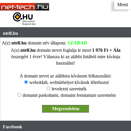
Menü
ntelf.hu
A(z)
ntelf.hu
domain név állapota:
SZABAD
A(z)
ntelf.hu
domain nevet foglalja le most
1 976 Ft + Áfa
összegért 1 évre! Válassza ki az alábbi listából mire kívánja
használni!
A domain nevet az alábbira kívánom felhasználni:
weboldalt, webtárhelyet kívánok létrehozni
levelezni szeretnék
domaint parkoltatni, domaint fenntartani szeretném
Facebook