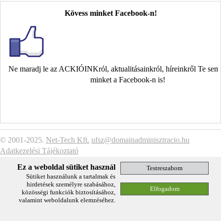
Kövess minket Facebook-n!
Ne maradj le az ACKIÓINKról, aktualitásainkról, híreinkről Te se
minket a Facebook-n is!
© 2001-2025.
Net-Tech Kft.
ufsz@domainadminisztracio.hu
Adatkezelési Tájékoztató
Ez a weboldal sütiket használ
Sütiket használunk a tartalmak és
hirdetések személyre szabásához,
közösségi funkciók biztosításához,
valamint weboldalunk elemzéséhez.