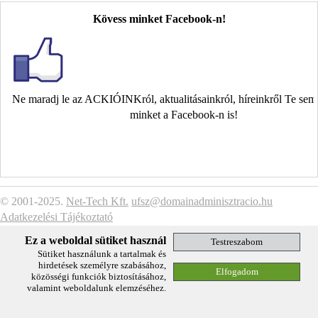
Kövess minket Facebook-n!
Ne maradj le az ACKIÓINKról, aktualitásainkról, híreinkről Te se
minket a Facebook-n is!
© 2001-2025.
Net-Tech Kft.
ufsz@domainadminisztracio.hu
Adatkezelési Tájékoztató
Ez a weboldal sütiket használ
Sütiket használunk a tartalmak és
hirdetések személyre szabásához,
közösségi funkciók biztosításához,
valamint weboldalunk elemzéséhez.