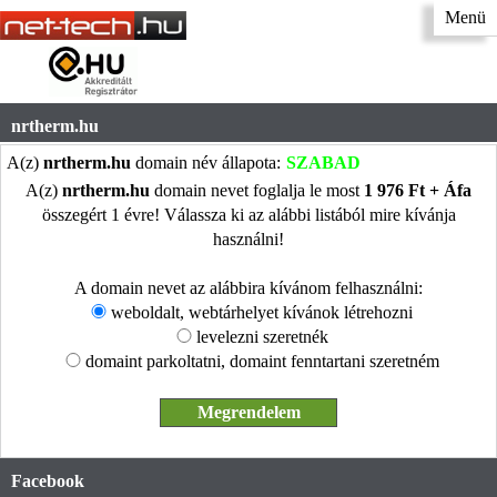
Menü
nrtherm.hu
A(z)
nrtherm.hu
domain név állapota:
SZABAD
A(z)
nrtherm.hu
domain nevet foglalja le most
1 976 Ft + Áfa
összegért 1 évre! Válassza ki az alábbi listából mire kívánja
használni!
A domain nevet az alábbira kívánom felhasználni:
weboldalt, webtárhelyet kívánok létrehozni
levelezni szeretnék
domaint parkoltatni, domaint fenntartani szeretném
Facebook