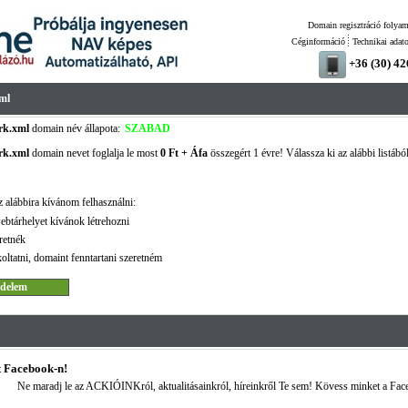
Domain regisztráció folyam
Céginformáció
Technikai adat
+36 (30) 4
ml
rk.xml
domain név állapota:
SZABAD
rk.xml
domain nevet foglalja le most
0 Ft + Áfa
összegért 1 évre! Válassza ki az alábbi listábó
 alábbira kívánom felhasználni:
ebtárhelyet kívánok létrehozni
retnék
oltatni, domaint fenntartani szeretném
 Facebook-n!
Ne maradj le az ACKIÓINKról, aktualitásainkról, híreinkről Te sem! Kövess minket a Fac