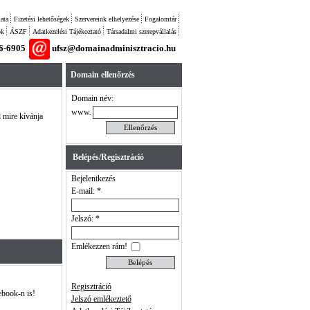
ata
Fizetési lehetőségek
Szervereink elhelyezése
Fogalomtár
ok
ÁSZF
Adatkezelési Tájékoztató
Társadalmi szerepvállalás
26-6905
ufsz@domainadminisztracio.hu
Domain ellenőrzés
Domain név:
www.
l mire kívánja
Belépés/Regisztráció
Bejelentkezés
E-mail: *
Jelszó: *
Emlékezzen rám!
Regisztráció
ebook-n is!
Jelszó emlékeztető