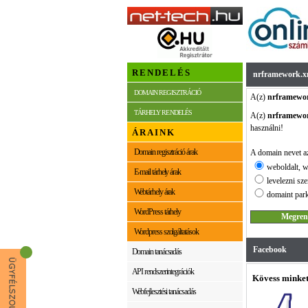
RENDELÉS
nrframework.x
DOMAIN REGISZTRÁCIÓ
A(z)
nrframewo
TÁRHELY RENDELÉS
A(z)
nrframewo
használni!
ÁRAINK
Domain regisztráció árak
A domain nevet az
weboldalt, w
E-mail tárhely árak
levelezni sze
Webtárhely árak
domaint park
WordPress tárhely
Wordpress szolgáltatások
Facebook
Domain tanácsadás
API rendszerintegrációk
Kövess minket
Webfejlesztési tanácsadás