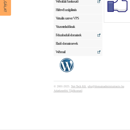
Weboldal-Szerkesztő
Hírlevél szolgáltatás
Virtuális szerver VPS
Viszonteladóknak
Felszabaduló domainek
Eladó domain nevek
Webmail
© 2001-2025.
Net-Tech Kft.
ufsz@domainadminisztracio.hu
Adatkezelési Tájékoztató