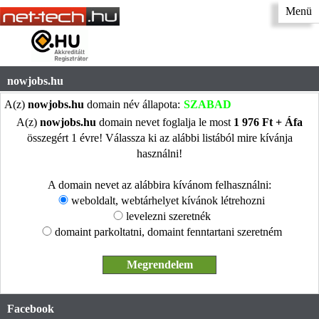
Menü
nowjobs.hu
A(z)
nowjobs.hu
domain név állapota:
SZABAD
A(z)
nowjobs.hu
domain nevet foglalja le most
1 976 Ft + Áfa
összegért 1 évre! Válassza ki az alábbi listából mire kívánja
használni!
A domain nevet az alábbira kívánom felhasználni:
weboldalt, webtárhelyet kívánok létrehozni
levelezni szeretnék
domaint parkoltatni, domaint fenntartani szeretném
Facebook