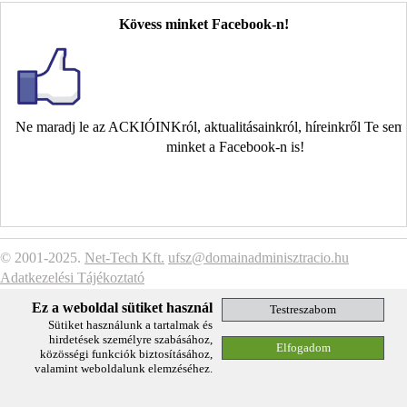
Kövess minket Facebook-n!
Ne maradj le az ACKIÓINKról, aktualitásainkról, híreinkről Te se
minket a Facebook-n is!
© 2001-2025.
Net-Tech Kft.
ufsz@domainadminisztracio.hu
Adatkezelési Tájékoztató
Ez a weboldal sütiket használ
Sütiket használunk a tartalmak és
hirdetések személyre szabásához,
közösségi funkciók biztosításához,
valamint weboldalunk elemzéséhez.