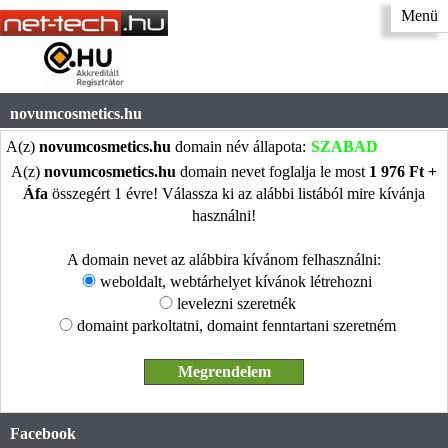
Menü
novumcosmetics.hu
A(z)
novumcosmetics.hu
domain név állapota:
SZABAD
A(z)
novumcosmetics.hu
domain nevet foglalja le most
1 976 Ft +
Áfa
összegért 1 évre! Válassza ki az alábbi listából mire kívánja
használni!
A domain nevet az alábbira kívánom felhasználni:
weboldalt, webtárhelyet kívánok létrehozni
levelezni szeretnék
domaint parkoltatni, domaint fenntartani szeretném
Facebook