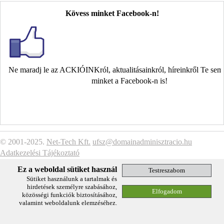
Kövess minket Facebook-n!
Ne maradj le az ACKIÓINKról, aktualitásainkról, híreinkről Te se
minket a Facebook-n is!
© 2001-2025.
Net-Tech Kft.
ufsz@domainadminisztracio.hu
Adatkezelési Tájékoztató
Ez a weboldal sütiket használ
Sütiket használunk a tartalmak és
hirdetések személyre szabásához,
közösségi funkciók biztosításához,
valamint weboldalunk elemzéséhez.