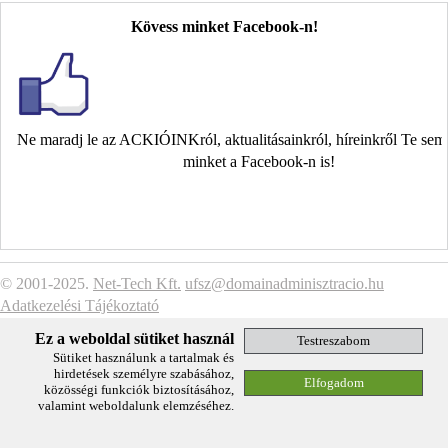
Kövess minket Facebook-n!
Ne maradj le az ACKIÓINKról, aktualitásainkról, híreinkről Te se
minket a Facebook-n is!
© 2001-2025.
Net-Tech Kft.
ufsz@domainadminisztracio.hu
Adatkezelési Tájékoztató
Ez a weboldal sütiket használ
Sütiket használunk a tartalmak és
hirdetések személyre szabásához,
közösségi funkciók biztosításához,
valamint weboldalunk elemzéséhez.