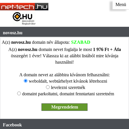
Menü
novosz.hu
A(z)
novosz.hu
domain név állapota:
SZABAD
A(z)
novosz.hu
domain nevet foglalja le most
1 976 Ft + Áfa
összegért 1 évre! Válassza ki az alábbi listából mire kívánja
használni!
A domain nevet az alábbira kívánom felhasználni:
weboldalt, webtárhelyet kívánok létrehozni
levelezni szeretnék
domaint parkoltatni, domaint fenntartani szeretném
Facebook