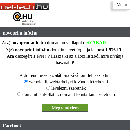
Menü
novoprint.info.hu
A(z)
novoprint.info.hu
domain név állapota:
SZABAD
A(z)
novoprint.info.hu
domain nevet foglalja le most
1 976 Ft +
Áfa
összegért 1 évre! Válassza ki az alábbi listából mire kívánja
használni!
A domain nevet az alábbira kívánom felhasználni:
weboldalt, webtárhelyet kívánok létrehozni
levelezni szeretnék
domaint parkoltatni, domaint fenntartani szeretném
Facebook