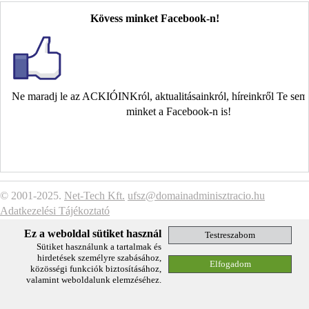
Kövess minket Facebook-n!
Ne maradj le az ACKIÓINKról, aktualitásainkról, híreinkről Te se
minket a Facebook-n is!
© 2001-2025.
Net-Tech Kft.
ufsz@domainadminisztracio.hu
Adatkezelési Tájékoztató
Ez a weboldal sütiket használ
Sütiket használunk a tartalmak és
hirdetések személyre szabásához,
közösségi funkciók biztosításához,
valamint weboldalunk elemzéséhez.