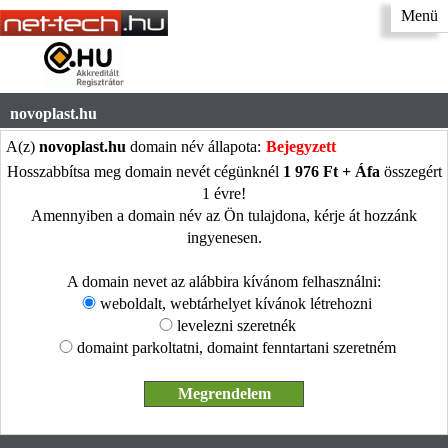
Menü
novoplast.hu
A(z)
novoplast.hu
domain név állapota:
Bejegyzett
Hosszabbítsa meg domain nevét cégünknél
1 976 Ft + Áfa
összegért
1 évre!
Amennyiben a domain név az Ön tulajdona, kérje át hozzánk
ingyenesen.
A domain nevet az alábbira kívánom felhasználni:
weboldalt, webtárhelyet kívánok létrehozni
levelezni szeretnék
domaint parkoltatni, domaint fenntartani szeretném