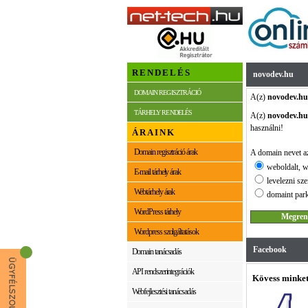
RENDELÉS
novodev.hu
DOMAIN REGISZTRÁCIÓ
A(z)
novodev.hu
TÁRHELY RENDELÉS
A(z)
novodev.hu
használni!
ÁRAINK
Domain regisztráció árak
A domain nevet az
weboldalt, w
E-mail tárhely árak
levelezni sze
Webtárhely árak
domaint park
WordPress tárhely
Wordpress szolgáltatások
Facebook
Domain tanácsadás
API rendszerintegrációk
Kövess minket
Webfejlesztési tanácsadás