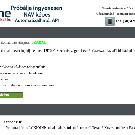
Domain regisztráció folyam
Céginformáció
Technikai adat
+36 (30) 4
domain név állapota:
SZABAD
domain nevet foglalja le most
1 976 Ft + Áfa
összegért 1 évre! Válassza ki az alábbi listából m
 alábbira kívánom felhasználni:
ebtárhelyet kívánok létrehozni
retnék
oltatni, domaint fenntartani szeretném
 Facebook-n!
Ne maradj le az ACKIÓINKról, aktualitásainkról, híreinkről Te sem! Kövess minket a Fac