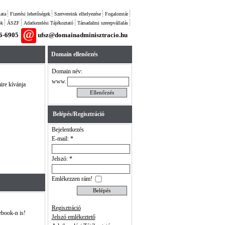
ata
Fizetési lehetőségek
Szervereink elhelyezése
Fogalomtár
ok
ÁSZF
Adatkezelési Tájékoztató
Társadalmi szerepvállalás
26-6905
ufsz@domainadminisztracio.hu
Domain ellenőrzés
Domain név:
www.
ire kívánja
Belépés/Regisztráció
Bejelentkezés
E-mail: *
Jelszó: *
Emlékezzen rám!
Regisztráció
ebook-n is!
Jelszó emlékeztető