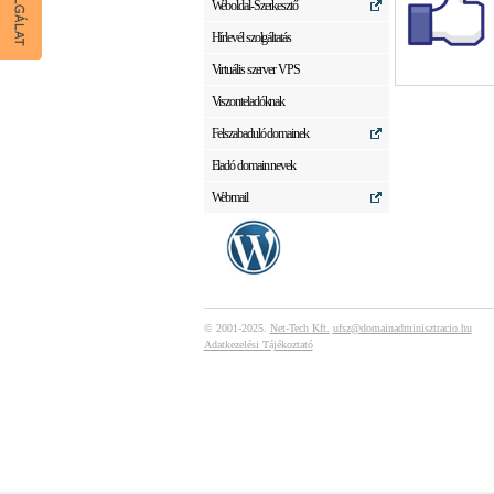
Weboldal-Szerkesztő
Hírlevél szolgáltatás
Virtuális szerver VPS
Viszonteladóknak
Felszabaduló domainek
Eladó domain nevek
Webmail
© 2001-2025.
Net-Tech Kft.
ufsz@domainadminisztracio.hu
Adatkezelési Tájékoztató