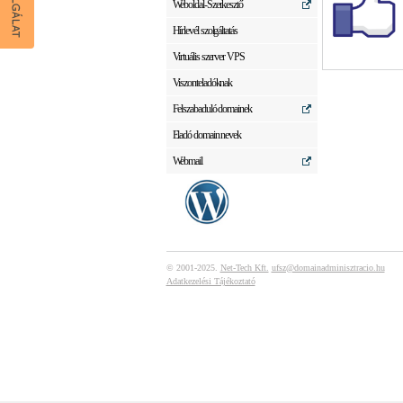
Weboldal-Szerkesztő
Hírlevél szolgáltatás
Virtuális szerver VPS
Viszonteladóknak
Felszabaduló domainek
Eladó domain nevek
Webmail
© 2001-2025.
Net-Tech Kft.
ufsz@domainadminisztracio.hu
Adatkezelési Tájékoztató