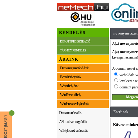
RENDELÉS
novenymetszes
DOMAIN REGISZTRÁCIÓ
A(z)
novenymets
TÁRHELY RENDELÉS
A(z)
novenymets
kívánja használni
ÁRAINK
Domain regisztráció árak
A domain nevet az
weboldalt, w
E-mail tárhely árak
levelezni sze
Webtárhely árak
domaint park
WordPress tárhely
Wordpress szolgáltatások
Facebook
Domain tanácsadás
API rendszerintegrációk
Kövess minket
Webfejlesztési tanácsadás