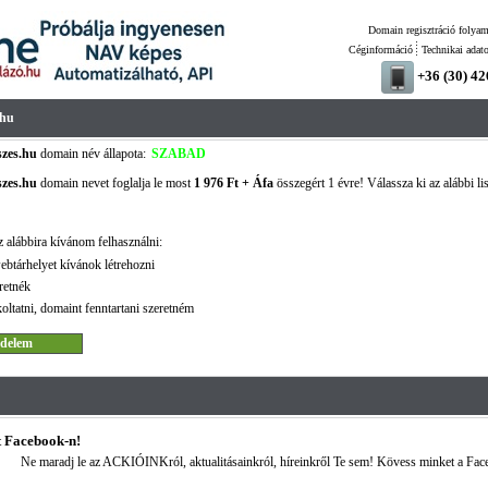
Domain regisztráció folyam
Céginformáció
Technikai adat
+36 (30) 4
.hu
zes.hu
domain név állapota:
SZABAD
zes.hu
domain nevet foglalja le most
1 976 Ft + Áfa
összegért 1 évre! Válassza ki az alábbi li
!
 alábbira kívánom felhasználni:
ebtárhelyet kívánok létrehozni
retnék
oltatni, domaint fenntartani szeretném
 Facebook-n!
Ne maradj le az ACKIÓINKról, aktualitásainkról, híreinkről Te sem! Kövess minket a Fac