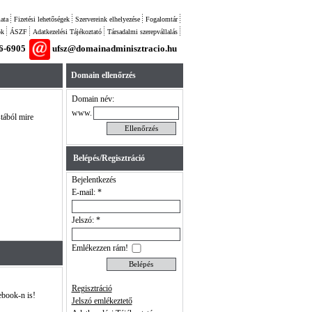
ata
Fizetési lehetőségek
Szervereink elhelyezése
Fogalomtár
ok
ÁSZF
Adatkezelési Tájékoztató
Társadalmi szerepvállalás
26-6905
ufsz@domainadminisztracio.hu
Domain ellenőrzés
Domain név:
www.
stából mire
Belépés/Regisztráció
Bejelentkezés
E-mail: *
Jelszó: *
Emlékezzen rám!
Regisztráció
ebook-n is!
Jelszó emlékeztető