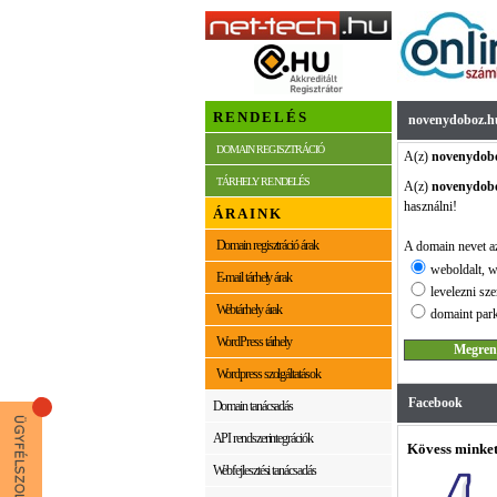
RENDELÉS
novenydoboz.h
DOMAIN REGISZTRÁCIÓ
A(z)
novenydob
TÁRHELY RENDELÉS
A(z)
novenydob
használni!
ÁRAINK
Domain regisztráció árak
A domain nevet az
weboldalt, w
E-mail tárhely árak
levelezni sze
Webtárhely árak
domaint park
WordPress tárhely
Wordpress szolgáltatások
Facebook
Domain tanácsadás
API rendszerintegrációk
Kövess minket
Webfejlesztési tanácsadás