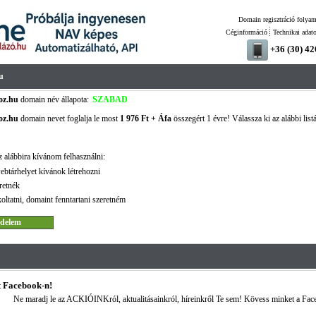
Domain regisztráció folyam
Céginformáció
Technikai adat
+36 (30) 4
u
oz.hu
domain név állapota:
SZABAD
oz.hu
domain nevet foglalja le most
1 976 Ft + Áfa
összegért 1 évre! Válassza ki az alábbi list
 alábbira kívánom felhasználni:
ebtárhelyet kívánok létrehozni
retnék
oltatni, domaint fenntartani szeretném
 Facebook-n!
Ne maradj le az ACKIÓINKról, aktualitásainkról, híreinkről Te sem! Kövess minket a Fac