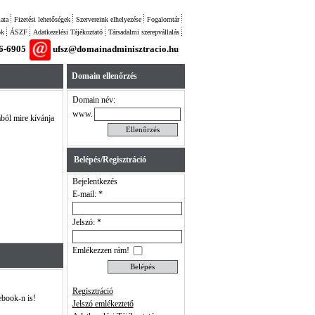
ata
Fizetési lehetőségek
Szervereink elhelyezése
Fogalomtár
ok
ÁSZF
Adatkezelési Tájékoztató
Társadalmi szerepvállalás
26-6905
ufsz@domainadminisztracio.hu
Domain ellenőrzés
Domain név:
www.
ából mire kívánja
Belépés/Regisztráció
Bejelentkezés
E-mail: *
Jelszó: *
Emlékezzen rám!
Regisztráció
ebook-n is!
Jelszó emlékeztető