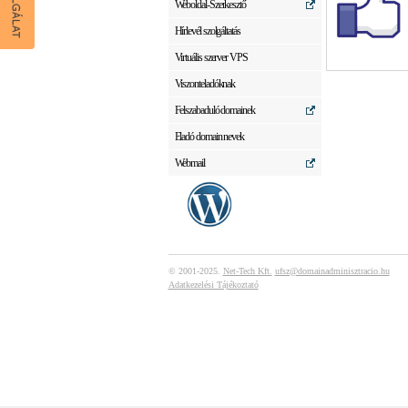
Weboldal-Szerkesztő
Hírlevél szolgáltatás
Virtuális szerver VPS
Viszonteladóknak
Felszabaduló domainek
Eladó domain nevek
Webmail
© 2001-2025.
Net-Tech Kft.
ufsz@domainadminisztracio.hu
Adatkezelési Tájékoztató