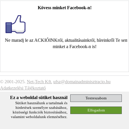
Kövess minket Facebook-n!
Ne maradj le az ACKIÓINKról, aktualitásainkról, híreinkről Te se
minket a Facebook-n is!
© 2001-2025.
Net-Tech Kft.
ufsz@domainadminisztracio.hu
Adatkezelési Tájékoztató
Ez a weboldal sütiket használ
Sütiket használunk a tartalmak és
hirdetések személyre szabásához,
közösségi funkciók biztosításához,
valamint weboldalunk elemzéséhez.