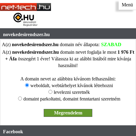
Menü
novekedesirendszer.hu
A(z)
novekedesirendszer.hu
domain név állapota:
SZABAD
A(z)
novekedesirendszer.hu
domain nevet foglalja le most
1 976 Ft
+ Áfa
összegért 1 évre! Válassza ki az alábbi listából mire kívánja
használni!
A domain nevet az alábbira kívánom felhasználni:
weboldalt, webtárhelyet kívánok létrehozni
levelezni szeretnék
domaint parkoltatni, domaint fenntartani szeretném
Facebook