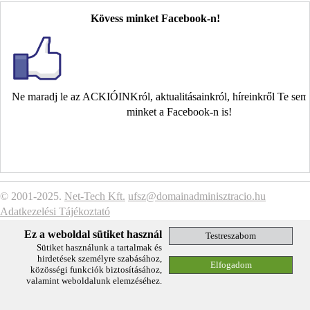
Kövess minket Facebook-n!
Ne maradj le az ACKIÓINKról, aktualitásainkról, híreinkről Te se
minket a Facebook-n is!
© 2001-2025.
Net-Tech Kft.
ufsz@domainadminisztracio.hu
Adatkezelési Tájékoztató
Ez a weboldal sütiket használ
Sütiket használunk a tartalmak és
hirdetések személyre szabásához,
közösségi funkciók biztosításához,
valamint weboldalunk elemzéséhez.