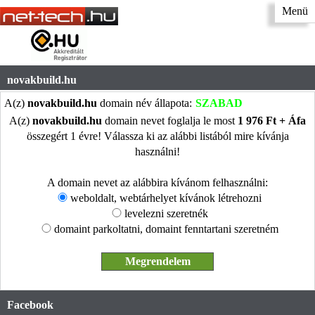
Menü
novakbuild.hu
A(z)
novakbuild.hu
domain név állapota:
SZABAD
A(z)
novakbuild.hu
domain nevet foglalja le most
1 976 Ft + Áfa
összegért 1 évre! Válassza ki az alábbi listából mire kívánja
használni!
A domain nevet az alábbira kívánom felhasználni:
weboldalt, webtárhelyet kívánok létrehozni
levelezni szeretnék
domaint parkoltatni, domaint fenntartani szeretném
Facebook