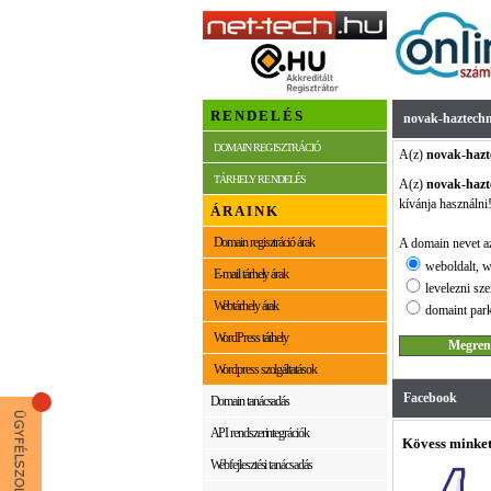
RENDELÉS
novak-haztechn
DOMAIN REGISZTRÁCIÓ
A(z)
novak-hazt
TÁRHELY RENDELÉS
A(z)
novak-hazt
kívánja használni
ÁRAINK
Domain regisztráció árak
A domain nevet az
weboldalt, w
E-mail tárhely árak
levelezni sze
Webtárhely árak
domaint park
WordPress tárhely
Wordpress szolgáltatások
Facebook
Domain tanácsadás
API rendszerintegrációk
Kövess minket
Webfejlesztési tanácsadás