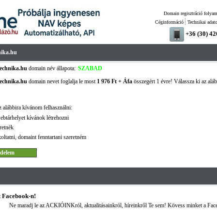
Domain regisztráció folyam
Céginformáció
Technikai adat
+36 (30) 4
ika.hu
echnika.hu
domain név állapota:
SZABAD
echnika.hu
domain nevet foglalja le most
1 976 Ft + Áfa
összegért 1 évre! Válassza ki az aláb
!
 alábbira kívánom felhasználni:
ebtárhelyet kívánok létrehozni
retnék
oltatni, domaint fenntartani szeretném
 Facebook-n!
Ne maradj le az ACKIÓINKról, aktualitásainkról, híreinkről Te sem! Kövess minket a Fac