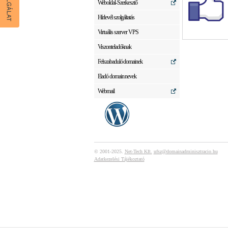
Weboldal-Szerkesztő
Hírlevél szolgáltatás
Virtuális szerver VPS
Viszonteladóknak
Felszabaduló domainek
Eladó domain nevek
Webmail
© 2001-2025.
Net-Tech Kft.
ufsz@domainadminisztracio.hu
Adatkezelési Tájékoztató