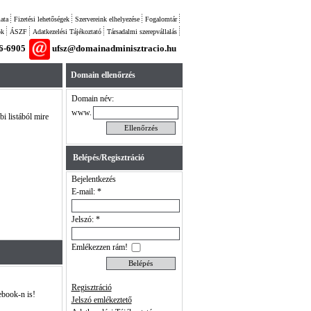
ata
Fizetési lehetőségek
Szervereink elhelyezése
Fogalomtár
ok
ÁSZF
Adatkezelési Tájékoztató
Társadalmi szerepvállalás
26-6905
ufsz@domainadminisztracio.hu
Domain ellenőrzés
Domain név:
www.
bi listából mire
Belépés/Regisztráció
Bejelentkezés
E-mail: *
Jelszó: *
Emlékezzen rám!
Regisztráció
ebook-n is!
Jelszó emlékeztető