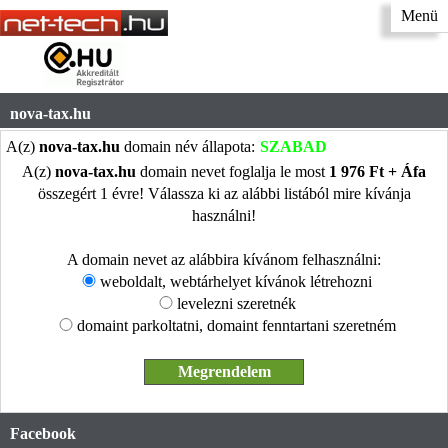
Menü
nova-tax.hu
A(z)
nova-tax.hu
domain név állapota:
SZABAD
A(z)
nova-tax.hu
domain nevet foglalja le most
1 976 Ft + Áfa
összegért 1 évre! Válassza ki az alábbi listából mire kívánja
használni!
A domain nevet az alábbira kívánom felhasználni:
weboldalt, webtárhelyet kívánok létrehozni
levelezni szeretnék
domaint parkoltatni, domaint fenntartani szeretném
Facebook