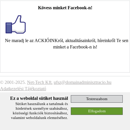
Kövess minket Facebook-n!
Ne maradj le az ACKIÓINKról, aktualitásainkról, híreinkről Te se
minket a Facebook-n is!
© 2001-2025.
Net-Tech Kft.
ufsz@domainadminisztracio.hu
Adatkezelési Tájékoztató
Ez a weboldal sütiket használ
Sütiket használunk a tartalmak és
hirdetések személyre szabásához,
közösségi funkciók biztosításához,
valamint weboldalunk elemzéséhez.