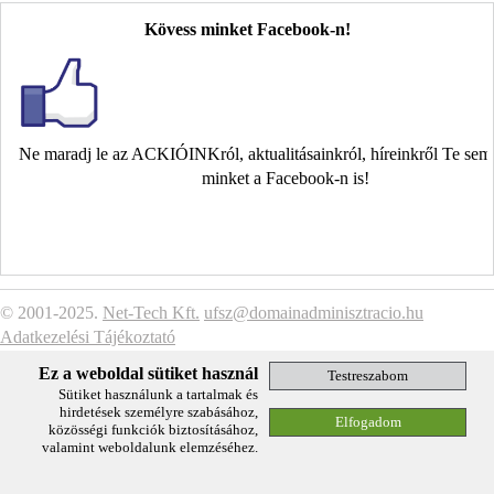
Kövess minket Facebook-n!
Ne maradj le az ACKIÓINKról, aktualitásainkról, híreinkről Te se
minket a Facebook-n is!
© 2001-2025.
Net-Tech Kft.
ufsz@domainadminisztracio.hu
Adatkezelési Tájékoztató
Ez a weboldal sütiket használ
Sütiket használunk a tartalmak és
hirdetések személyre szabásához,
közösségi funkciók biztosításához,
valamint weboldalunk elemzéséhez.