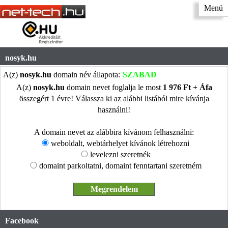
Menü
nosyk.hu
A(z)
nosyk.hu
domain név állapota:
SZABAD
A(z)
nosyk.hu
domain nevet foglalja le most
1 976 Ft + Áfa
összegért 1 évre! Válassza ki az alábbi listából mire kívánja
használni!
A domain nevet az alábbira kívánom felhasználni:
weboldalt, webtárhelyet kívánok létrehozni
levelezni szeretnék
domaint parkoltatni, domaint fenntartani szeretném
Facebook