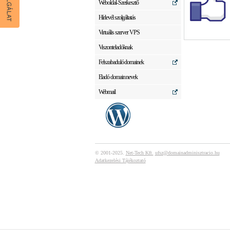
Weboldal-Szerkesztő
Hírlevél szolgáltatás
Virtuális szerver VPS
Viszonteladóknak
Felszabaduló domainek
Eladó domain nevek
Webmail
© 2001-2025.
Net-Tech Kft.
ufsz@domainadminisztracio.hu
Adatkezelési Tájékoztató