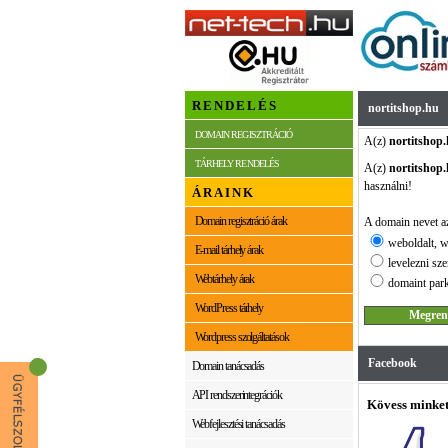
RENDELÉS
nortitshop.hu
DOMAIN REGISZTRÁCIÓ
A(z)
nortitshop
TÁRHELY RENDELÉS
A(z)
nortitshop
használni!
ÁRAINK
Domain regisztráció árak
A domain nevet az
weboldalt, w
E-mail tárhely árak
levelezni sze
Webtárhely árak
domaint park
WordPress tárhely
Wordpress szolgáltatások
Facebook
Domain tanácsadás
API rendszerintegrációk
Kövess minket
Webfejlesztési tanácsadás