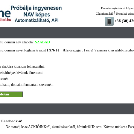
Domain regisztráció folyam
Céginformáció
Technikai adat
+36 (30) 4
.hu
domain név állapota:
SZABAD
.hu
domain nevet foglalja le most
1 976 Ft + Áfa
összegért 1 évre! Válassza ki az alábbi listábó
 alábbira kívánom felhasználni:
ebtárhelyet kívánok létrehozni
retnék
oltatni, domaint fenntartani szeretném
 Facebook-n!
Ne maradj le az ACKIÓINKról, aktualitásainkról, híreinkről Te sem! Kövess minket a Fac