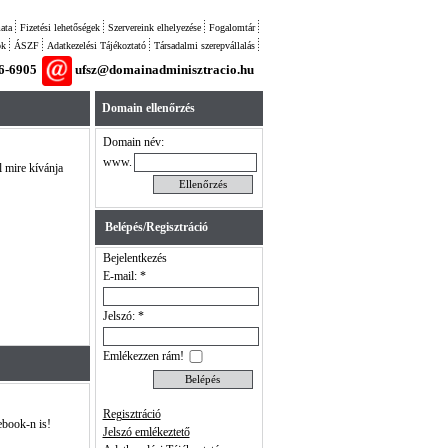
ata
Fizetési lehetőségek
Szervereink elhelyezése
Fogalomtár
ok
ÁSZF
Adatkezelési Tájékoztató
Társadalmi szerepvállalás
26-6905
ufsz@domainadminisztracio.hu
Domain ellenőrzés
Domain név:
www.
l mire kívánja
Belépés/Regisztráció
Bejelentkezés
E-mail: *
Jelszó: *
Emlékezzen rám!
Regisztráció
ebook-n is!
Jelszó emlékeztető