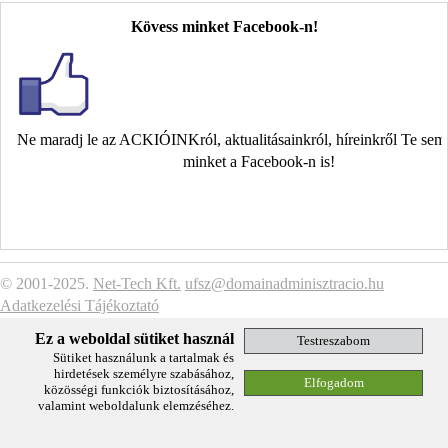
Kövess minket Facebook-n!
Ne maradj le az ACKIÓINKról, aktualitásainkról, híreinkről Te se
minket a Facebook-n is!
© 2001-2025.
Net-Tech Kft.
ufsz@domainadminisztracio.hu
Adatkezelési Tájékoztató
Ez a weboldal sütiket használ
Sütiket használunk a tartalmak és
hirdetések személyre szabásához,
közösségi funkciók biztosításához,
valamint weboldalunk elemzéséhez.