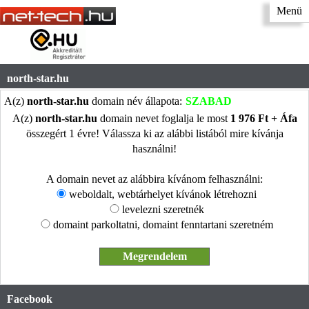
Menü
north-star.hu
A(z)
north-star.hu
domain név állapota:
SZABAD
A(z)
north-star.hu
domain nevet foglalja le most
1 976 Ft + Áfa
összegért 1 évre! Válassza ki az alábbi listából mire kívánja
használni!
A domain nevet az alábbira kívánom felhasználni:
weboldalt, webtárhelyet kívánok létrehozni
levelezni szeretnék
domaint parkoltatni, domaint fenntartani szeretném
Facebook