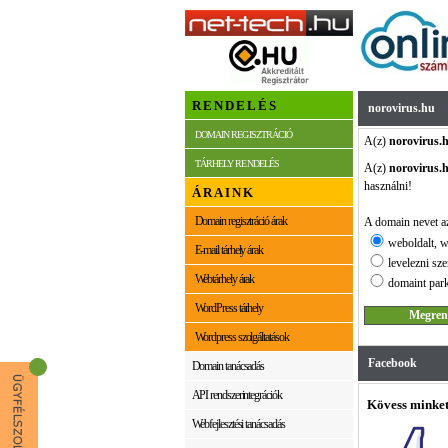
RENDELÉS
norovirus.hu
DOMAIN REGISZTRÁCIÓ
A(z)
norovirus.
TÁRHELY RENDELÉS
A(z)
norovirus.
használni!
ÁRAINK
Domain regisztráció árak
A domain nevet az
weboldalt, w
E-mail tárhely árak
levelezni sze
Webtárhely árak
domaint park
WordPress tárhely
Wordpress szolgáltatások
Facebook
Domain tanácsadás
API rendszerintegrációk
Kövess minket
Webfejlesztési tanácsadás