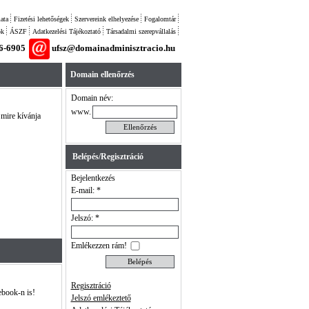
ata
Fizetési lehetőségek
Szervereink elhelyezése
Fogalomtár
ok
ÁSZF
Adatkezelési Tájékoztató
Társadalmi szerepvállalás
26-6905
ufsz@domainadminisztracio.hu
Domain ellenőrzés
Domain név:
www.
 mire kívánja
Belépés/Regisztráció
Bejelentkezés
E-mail: *
Jelszó: *
Emlékezzen rám!
Regisztráció
ebook-n is!
Jelszó emlékeztető