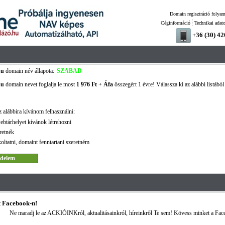
Domain regisztráció folyam
Céginformáció
Technikai adat
+36 (30) 4
hu
domain név állapota:
SZABAD
hu
domain nevet foglalja le most
1 976 Ft + Áfa
összegért 1 évre! Válassza ki az alábbi listából
 alábbira kívánom felhasználni:
ebtárhelyet kívánok létrehozni
retnék
oltatni, domaint fenntartani szeretném
 Facebook-n!
Ne maradj le az ACKIÓINKról, aktualitásainkról, híreinkről Te sem! Kövess minket a Fac