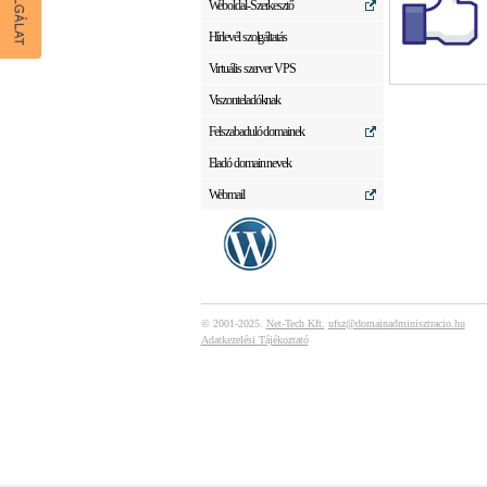
Weboldal-Szerkesztő
Hírlevél szolgáltatás
Virtuális szerver VPS
Viszonteladóknak
Felszabaduló domainek
Eladó domain nevek
Webmail
© 2001-2025.
Net-Tech Kft.
ufsz@domainadminisztracio.hu
Adatkezelési Tájékoztató