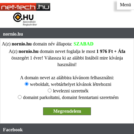
Menü
nornio.hu
A(z)
nornio.hu
domain név állapota:
SZABAD
A(z)
nornio.hu
domain nevet foglalja le most
1 976 Ft + Áfa
összegért 1 évre! Válassza ki az alábbi listából mire kívánja
használni!
A domain nevet az alábbira kívánom felhasználni:
weboldalt, webtárhelyet kívánok létrehozni
levelezni szeretnék
domaint parkoltatni, domaint fenntartani szeretném
Facebook