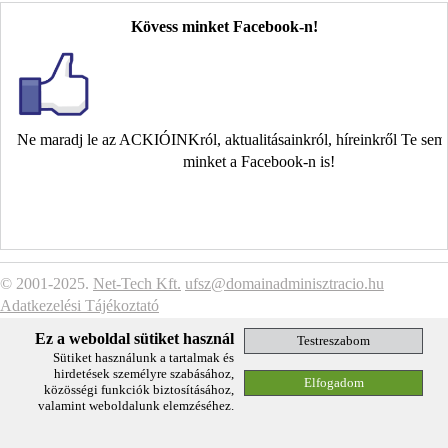
Kövess minket Facebook-n!
Ne maradj le az ACKIÓINKról, aktualitásainkról, híreinkről Te se
minket a Facebook-n is!
© 2001-2025.
Net-Tech Kft.
ufsz@domainadminisztracio.hu
Adatkezelési Tájékoztató
Ez a weboldal sütiket használ
Sütiket használunk a tartalmak és
hirdetések személyre szabásához,
közösségi funkciók biztosításához,
valamint weboldalunk elemzéséhez.