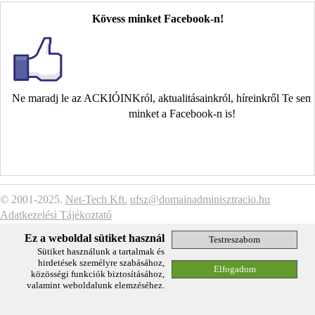
Kövess minket Facebook-n!
Ne maradj le az ACKIÓINKról, aktualitásainkról, híreinkről Te se
minket a Facebook-n is!
© 2001-2025.
Net-Tech Kft.
ufsz@domainadminisztracio.hu
Adatkezelési Tájékoztató
Ez a weboldal sütiket használ
Sütiket használunk a tartalmak és
hirdetések személyre szabásához,
közösségi funkciók biztosításához,
valamint weboldalunk elemzéséhez.