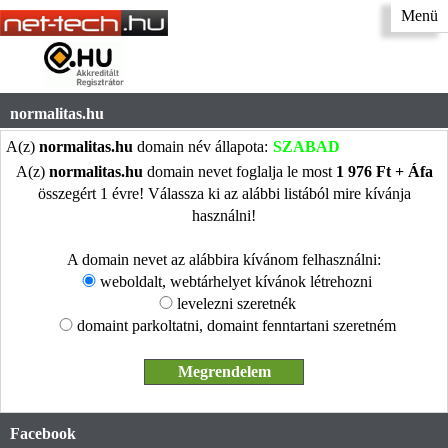
Menü
normalitas.hu
A(z)
normalitas.hu
domain név állapota:
SZABAD
A(z)
normalitas.hu
domain nevet foglalja le most
1 976 Ft + Áfa
összegért 1 évre! Válassza ki az alábbi listából mire kívánja
használni!
A domain nevet az alábbira kívánom felhasználni:
weboldalt, webtárhelyet kívánok létrehozni
levelezni szeretnék
domaint parkoltatni, domaint fenntartani szeretném
Facebook