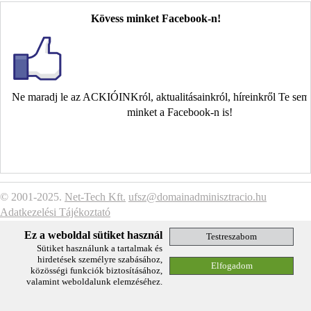
Kövess minket Facebook-n!
Ne maradj le az ACKIÓINKról, aktualitásainkról, híreinkről Te se
minket a Facebook-n is!
© 2001-2025.
Net-Tech Kft.
ufsz@domainadminisztracio.hu
Adatkezelési Tájékoztató
Ez a weboldal sütiket használ
Sütiket használunk a tartalmak és
hirdetések személyre szabásához,
közösségi funkciók biztosításához,
valamint weboldalunk elemzéséhez.