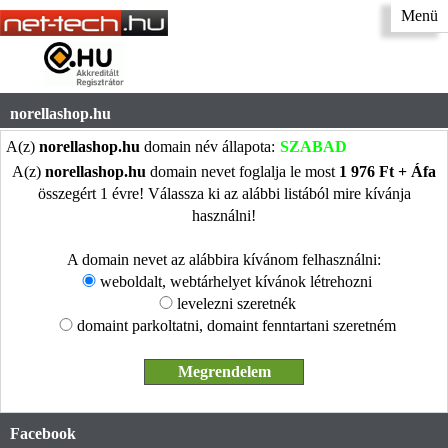
Menü
norellashop.hu
A(z)
norellashop.hu
domain név állapota:
SZABAD
A(z)
norellashop.hu
domain nevet foglalja le most
1 976 Ft + Áfa
összegért 1 évre! Válassza ki az alábbi listából mire kívánja
használni!
A domain nevet az alábbira kívánom felhasználni:
weboldalt, webtárhelyet kívánok létrehozni
levelezni szeretnék
domaint parkoltatni, domaint fenntartani szeretném
Facebook