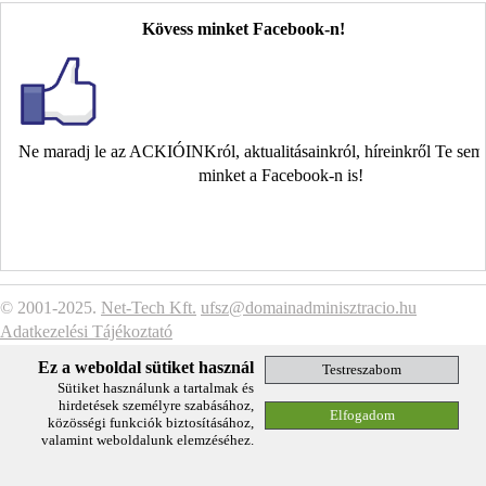
Kövess minket Facebook-n!
Ne maradj le az ACKIÓINKról, aktualitásainkról, híreinkről Te se
minket a Facebook-n is!
© 2001-2025.
Net-Tech Kft.
ufsz@domainadminisztracio.hu
Adatkezelési Tájékoztató
Ez a weboldal sütiket használ
Sütiket használunk a tartalmak és
hirdetések személyre szabásához,
közösségi funkciók biztosításához,
valamint weboldalunk elemzéséhez.