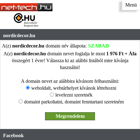
Menü
nordicdecor.hu
A(z)
nordicdecor.hu
domain név állapota:
SZABAD
A(z)
nordicdecor.hu
domain nevet foglalja le most
1 976 Ft + Áfa
összegért 1 évre! Válassza ki az alábbi listából mire kívánja
használni!
A domain nevet az alábbira kívánom felhasználni:
weboldalt, webtárhelyet kívánok létrehozni
levelezni szeretnék
domaint parkoltatni, domaint fenntartani szeretném
Facebook