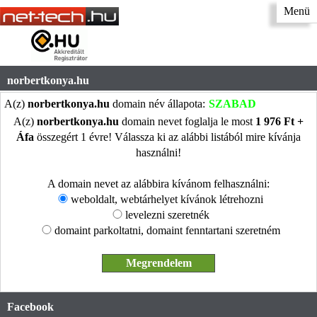
Menü
norbertkonya.hu
A(z)
norbertkonya.hu
domain név állapota:
SZABAD
A(z)
norbertkonya.hu
domain nevet foglalja le most
1 976 Ft +
Áfa
összegért 1 évre! Válassza ki az alábbi listából mire kívánja
használni!
A domain nevet az alábbira kívánom felhasználni:
weboldalt, webtárhelyet kívánok létrehozni
levelezni szeretnék
domaint parkoltatni, domaint fenntartani szeretném
Facebook