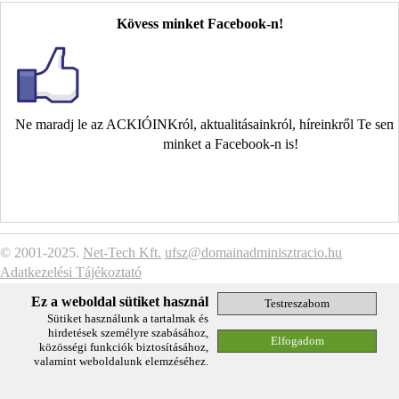
Kövess minket Facebook-n!
Ne maradj le az ACKIÓINKról, aktualitásainkról, híreinkről Te se
minket a Facebook-n is!
© 2001-2025.
Net-Tech Kft.
ufsz@domainadminisztracio.hu
Adatkezelési Tájékoztató
Ez a weboldal sütiket használ
Sütiket használunk a tartalmak és
hirdetések személyre szabásához,
közösségi funkciók biztosításához,
valamint weboldalunk elemzéséhez.