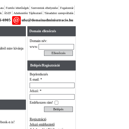
ata
Fizetési lehetőségek
Szervereink elhelyezése
Fogalomtár
ok
ÁSZF
Adatkezelési Tájékoztató
Társadalmi szerepvállalás
26-6905
ufsz@domainadminisztracio.hu
Domain ellenőrzés
Domain név:
www.
tából mire kívánja
Belépés/Regisztráció
Bejelentkezés
E-mail: *
Jelszó: *
Emlékezzen rám!
Regisztráció
ebook-n is!
Jelszó emlékeztető