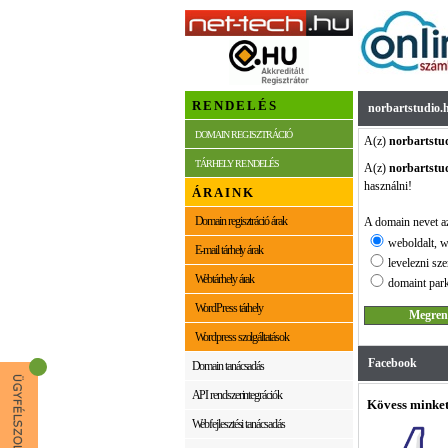
RENDELÉS
norbartstudio.
DOMAIN REGISZTRÁCIÓ
A(z)
norbartstu
TÁRHELY RENDELÉS
A(z)
norbartstu
használni!
ÁRAINK
Domain regisztráció árak
A domain nevet az
weboldalt, w
E-mail tárhely árak
levelezni sze
Webtárhely árak
domaint park
WordPress tárhely
Wordpress szolgáltatások
Facebook
Domain tanácsadás
API rendszerintegrációk
Kövess minket
Webfejlesztési tanácsadás