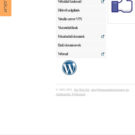
Weboldal-Szerkesztő
Hírlevél szolgáltatás
Virtuális szerver VPS
Viszonteladóknak
Felszabaduló domainek
Eladó domain nevek
Webmail
© 2001-2025.
Net-Tech Kft.
ufsz@domainadminisztracio.hu
Adatkezelési Tájékoztató