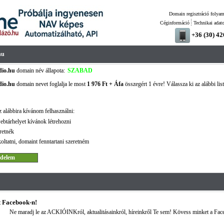
Domain regisztráció folyam
Céginformáció
Technikai adat
+36 (30) 4
hu
dio.hu
domain név állapota:
SZABAD
dio.hu
domain nevet foglalja le most
1 976 Ft + Áfa
összegért 1 évre! Válassza ki az alábbi lis
 alábbira kívánom felhasználni:
ebtárhelyet kívánok létrehozni
retnék
oltatni, domaint fenntartani szeretném
 Facebook-n!
Ne maradj le az ACKIÓINKról, aktualitásainkról, híreinkről Te sem! Kövess minket a Fac