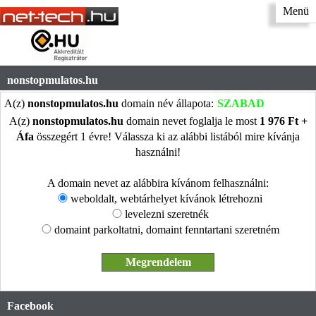
Menü
nonstopmulatos.hu
A(z)
nonstopmulatos.hu
domain név állapota:
SZABAD
A(z)
nonstopmulatos.hu
domain nevet foglalja le most
1 976 Ft +
Áfa
összegért 1 évre! Válassza ki az alábbi listából mire kívánja
használni!
A domain nevet az alábbira kívánom felhasználni:
weboldalt, webtárhelyet kívánok létrehozni
levelezni szeretnék
domaint parkoltatni, domaint fenntartani szeretném
Facebook