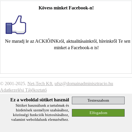
Kövess minket Facebook-n!
Ne maradj le az ACKIÓINKról, aktualitásainkról, híreinkről Te se
minket a Facebook-n is!
© 2001-2025.
Net-Tech Kft.
ufsz@domainadminisztracio.hu
Adatkezelési Tájékoztató
Ez a weboldal sütiket használ
Sütiket használunk a tartalmak és
hirdetések személyre szabásához,
közösségi funkciók biztosításához,
valamint weboldalunk elemzéséhez.