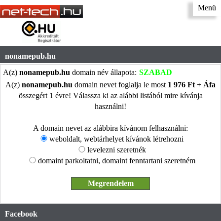
Menü
nonamepub.hu
A(z)
nonamepub.hu
domain név állapota:
SZABAD
A(z)
nonamepub.hu
domain nevet foglalja le most
1 976 Ft + Áfa
összegért 1 évre! Válassza ki az alábbi listából mire kívánja
használni!
A domain nevet az alábbira kívánom felhasználni:
weboldalt, webtárhelyet kívánok létrehozni
levelezni szeretnék
domaint parkoltatni, domaint fenntartani szeretném
Facebook