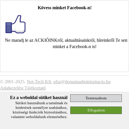
Kövess minket Facebook-n!
Ne maradj le az ACKIÓINKról, aktualitásainkról, híreinkről Te se
minket a Facebook-n is!
© 2001-2025.
Net-Tech Kft.
ufsz@domainadminisztracio.hu
Adatkezelési Tájékoztató
Ez a weboldal sütiket használ
Sütiket használunk a tartalmak és
hirdetések személyre szabásához,
közösségi funkciók biztosításához,
valamint weboldalunk elemzéséhez.